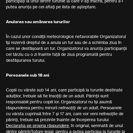
participați la unul dintre tururile la care v-ați înscris, pentru a-i
putea anunța pe cei aflați pe lista de așteptare.
Anularea sau amânarea tururilor
În cazul unor condiții meteorologice nefavorabile Organizatorul
își rezervă dreptul de a anula un tur sau de a schimba ziua în
care se desfășoară un tur. Organizatorul va anunța participanții
cel târziu cu o zi înainte față de ziua programată pentru
desfășurarea turului.
Persoanele sub 18 ani
Copiii cu vârste sub 14 ani, care participă la tururile destinate
adulților, trebuie să fie însoțiți de un adult. Părinții sunt
responsabili pentru copiii lor. Organizatorul nu își asumă
răspunderea pentru minorii neînsoțiți de un adult. Persoanele
cu vârsta cuprinsă între 7 și 17 ani, care vor veni neînsoțite de
părinți, trebuie să prezinte înainte de începerea turului
Declarația pe propria răspundere
, în original, semnată de unul
dintre părinți/tutore legal, pentru a putea participa la tururile la