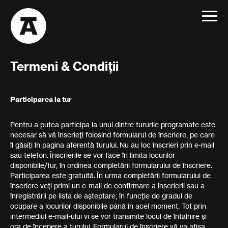
Toggle
navigat
Termeni & Condiții
Participarea la tur
Pentru a putea participa la unul dintre tururile programate este
necesar să vă înscrieți folosind formularul de înscriere, pe care
îl găsiți în pagina aferentă turului. Nu au loc înscrieri prin e-mail
sau telefon. Înscrierile se vor face în limita locurilor
disponibile/tur, în ordinea completării formularului de înscriere.
Participarea este gratuită. În urma completării formularului de
înscriere veți primi un e-mail de confirmare a înscrierii sau a
înregistrării pe lista de așteptare, în funcție de gradul de
ocupare a locurilor disponibile până în acel moment. Tot prin
intermediul e-mail-ului vi se vor transmite locul de întâlnire și
ora de începere a turului. Formularul de înscriere vă va afișa