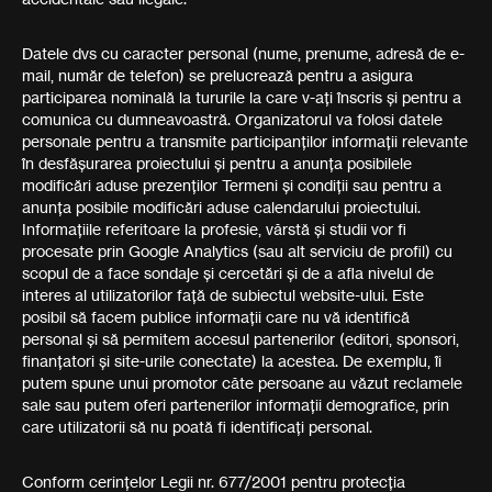
Datele dvs cu caracter personal (nume, prenume, adresă de e-
mail, număr de telefon) se prelucrează pentru a asigura
participarea nominală la tururile la care v-ați înscris și pentru a
comunica cu dumneavoastră. Organizatorul va folosi datele
personale pentru a transmite participanților informații relevante
în desfășurarea proiectului și pentru a anunța posibilele
modificări aduse prezenților Termeni și condiții sau pentru a
anunța posibile modificări aduse calendarului proiectului.
Informațiile referitoare la profesie, vârstă și studii vor fi
procesate prin Google Analytics (sau alt serviciu de profil) cu
scopul de a face sondaje și cercetări și de a afla nivelul de
interes al utilizatorilor față de subiectul website-ului. Este
posibil să facem publice informații care nu vă identifică
personal și să permitem accesul partenerilor (editori, sponsori,
finanțatori și site-urile conectate) la acestea. De exemplu, îi
putem spune unui promotor câte persoane au văzut reclamele
sale sau putem oferi partenerilor informații demografice, prin
care utilizatorii să nu poată fi identificați personal.
Conform cerințelor Legii nr. 677/2001 pentru protecția