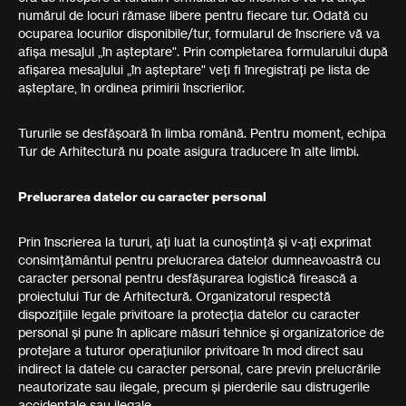
numărul de locuri rămase libere pentru fiecare tur. Odată cu
ocuparea locurilor disponibile/tur, formularul de înscriere vă va
afișa mesajul „în așteptare". Prin completarea formularului după
afișarea mesajului „în așteptare" veți fi înregistrați pe lista de
așteptare, în ordinea primirii înscrierilor.
Tururile se desfășoară în limba română. Pentru moment, echipa
Tur de Arhitectură nu poate asigura traducere în alte limbi.
Prelucrarea datelor cu caracter personal
Prin înscrierea la tururi, ați luat la cunoștință și v-ați exprimat
consimțământul pentru prelucrarea datelor dumneavoastră cu
caracter personal pentru desfășurarea logistică firească a
proiectului Tur de Arhitectură. Organizatorul respectă
dispozițiile legale privitoare la protecția datelor cu caracter
personal și pune în aplicare măsuri tehnice și organizatorice de
protejare a tuturor operațiunilor privitoare în mod direct sau
indirect la datele cu caracter personal, care previn prelucrările
neautorizate sau ilegale, precum și pierderile sau distrugerile
accidentale sau ilegale.