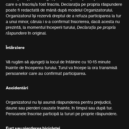
care s-a înscris/a fost înscris. Declarația pe propria răspundere
poate fi redactată de mână după modelul Organizatorului.
Organizatorul își rezervă dreptul de a refuza participarea la tur
a unui minor, căruia i s-a confirmat înscrierea, dacă acesta nu
prezintă, la momentul începerii turului,
Declarația pe propria
răspundere
în original.
Întârziere
Vă rugăm să ajungeți la locul de întâlnire cu 10-15 minute
înainte de începerea turului. Turul va începe la ora transmisă
persoanelor care au confirmat participarea.
Accidentări
Organizatorul nu își asumă răspunderea pentru prejudicii,
daune sau pierderi cauzate înainte, în timpul sau după tur.
Persoanele înscrise participă la tururi pe proprie răspundere.
Furt sau pierderea bicicletei