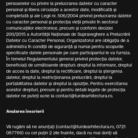
persoanelor cu privire la prelucrarea datelor cu caracter
personal și libera circulație a acestor date, modificată și
completată și ale Legii nr. 506/2004 privind prelucrarea datelor
cu caracter personal și protecția vieții private în sectorul
comunicațiilor electronice, precum și conform deciziei
200/2015 a Autorității Naționale de Supraveghere a Prelucrării
Datelor cu Caracter Personal, Organizatorul are obligația de a
administra în condiții de siguranță și numai pentru scopurile
specificate datele personale pe care participantul le va furniza.
În temeiul Regulamentului general privind protecția datelor,
beneficiați de următoarele drepturi: dreptul la informare, dreptul
de acces la date, dreptul la rectificare, dreptul la ștergerea
datelor, dreptul la restricționarea prelucrării, dreptul la
portabilitatea datelor și dreptul la opoziție. Pentru exercitarea
acestor drepturi, precum și pentru detalii legate de protecția
datelor ne puteți scrie la contact@turdearhitectura.ro.
Anularea înscrierii
Vă rugăm să ne anunțați (contact@turdearhitectura.ro, 0721
067766) cu cel puțin 2 zile înainte, dacă nu mai doriți să