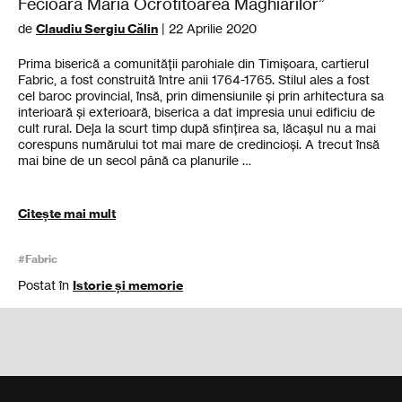
Fecioară Maria Ocrotitoarea Maghiarilor”
de
Claudiu Sergiu Călin
| 22 Aprilie 2020
Prima biserică a comunităţii parohiale din Timişoara, cartierul
Fabric, a fost construită între anii 1764-1765. Stilul ales a fost
cel baroc provincial, însă, prin dimensiunile și prin arhitectura sa
interioară și exterioară, biserica a dat impresia unui edificiu de
cult rural. Deja la scurt timp după sfinţirea sa, lăcașul nu a mai
corespuns numărului tot mai mare de credincioși. A trecut însă
mai bine de un secol până ca planurile …
Citește mai mult
#Fabric
Postat în
Istorie și memorie