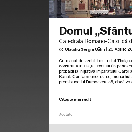
Domul „Sfânt
Catedrala Romano-Catolică d
de
Claudiu Sergiu Călin
| 28 Aprilie 2
Cunoscut de vechii locuitori ai Timiș
construită în Piața Domului (în perioada
probabil la inițiativa împăratului Caro
Banat. Conform unor surse, monarhul 
promisiune lui Dumnezeu, că, dacă va 
Citește mai mult
#cetate