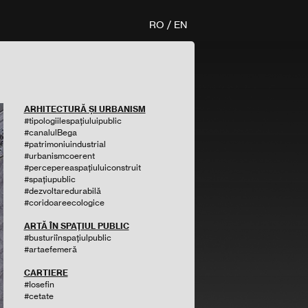
RO
/
EN
ARHITECTURĂ ȘI URBANISM
#tipologiilespațiuluipublic
#canalulBega
#patrimoniuindustrial
#urbanismcoerent
#percepereaspațiuluiconstruit
#spațiupublic
#dezvoltaredurabilă
#coridoareecologice
ARTĂ ÎN SPAȚIUL PUBLIC
#busturiînspațiulpublic
#artaefemeră
CARTIERE
#Iosefin
#cetate