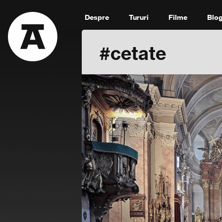
Despre
Tururi
Filme
Blo
#cetate