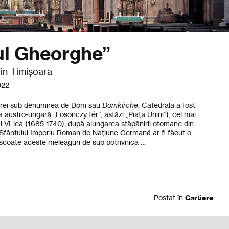
ul Gheorghe”
in Timișoara
022
oarei sub denumirea de Dom sau
Domkirche
, Catedrala a fost
 austro-ungară „Losonczy tér”, astăzi „Piaţa Unirii”), cel mai
l al VI-lea (1685-1740), după alungarea stăpânirii otomane din
Sfântului Imperiu Roman de Națiune Germană ar fi făcut o
scoate aceste meleaguri de sub potrivnica …
Postat în
Cartiere