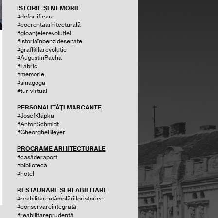
ISTORIE ȘI MEMORIE
#defortificare
#coerențăarhitecturală
#gloanțelerevoluției
#istoriaînbenzidesenate
#graffitilarevoluție
#AugustinPacha
#Fabric
#memorie
#sinagoga
#tur-virtual
PERSONALITĂȚI MARCANTE
#JosefKlapka
#AntonSchmidt
#GheorgheBleyer
PROGRAME ARHITECTURALE
#casăderaport
#bibliotecă
#hotel
RESTAURARE ȘI REABILITARE
#reabilitareatâmplăriiloristorice
#conservareintegrată
#reabilitareprudentă