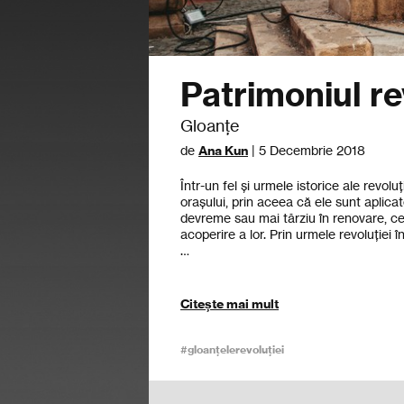
Patrimoniul r
Gloanțe
de
Ana Kun
| 5 Decembrie 2018
Într-un fel și urmele istorice ale revol
orașului, prin aceea că ele sunt aplicat
devreme sau mai târziu în renovare, ce
acoperire a lor. Prin urmele revoluției î
…
Citește mai mult
#gloanțelerevoluției