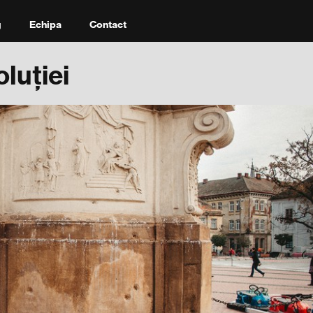
g
Echipa
Contact
luției