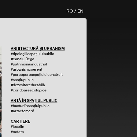
RO
/
EN
ARHITECTURĂ ȘI URBANISM
#tipologiilespațiuluipublic
#canalulBega
#patrimoniuindustrial
#urbanismcoerent
#percepereaspațiuluiconstruit
#spațiupublic
#dezvoltaredurabilă
#coridoareecologice
ARTĂ ÎN SPAȚIUL PUBLIC
#busturiînspațiulpublic
#artaefemeră
CARTIERE
#Iosefin
#cetate