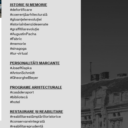
ISTORIE ȘI MEMORIE
#defortificare
#coerențăarhitecturală
#gloanțelerevoluției
#istoriaînbenzidesenate
#graffitilarevoluție
#AugustinPacha
#Fabric
#memorie
#sinagoga
#tur-virtual
PERSONALITĂȚI MARCANTE
#JosefKlapka
#AntonSchmidt
#GheorgheBleyer
PROGRAME ARHITECTURALE
#casăderaport
#bibliotecă
#hotel
RESTAURARE ȘI REABILITARE
#reabilitareatâmplăriiloristorice
#conservareintegrată
#reabilitareprudentă