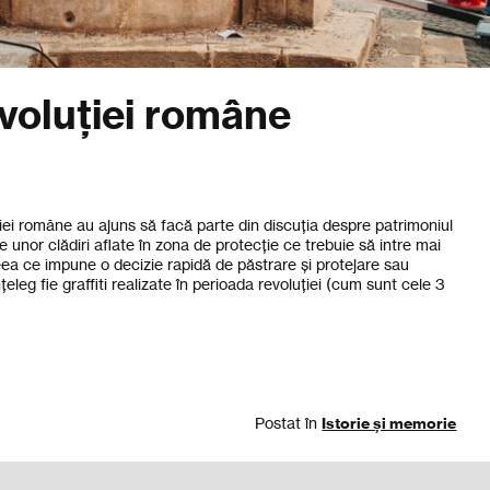
evoluției române
uției române au ajuns să facă parte din discuția despre patrimoniul
e unor clădiri aflate în zona de protecție ce trebuie să intre mai
ea ce impune o decizie rapidă de păstrare și protejare sau
nțeleg fie graffiti realizate în perioada revoluției (cum sunt cele 3
Postat în
Istorie și memorie