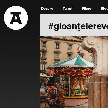
Despre
Tururi
Filme
Blo
#gloanțelerevo